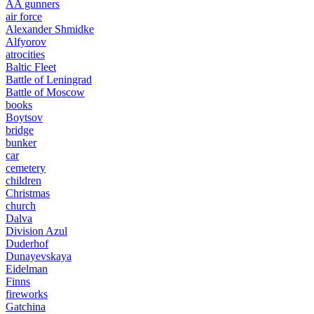
AA gunners
air force
Alexander Shmidke
Alfyorov
atrocities
Baltic Fleet
Battle of Leningrad
Battle of Moscow
books
Boytsov
bridge
bunker
car
cemetery
children
Christmas
church
Dalva
Division Azul
Duderhof
Dunayevskaya
Eidelman
Finns
fireworks
Gatchina