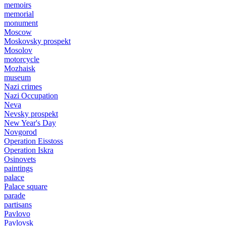
memoirs
memorial
monument
Moscow
Moskovsky prospekt
Mosolov
motorcycle
Mozhaisk
museum
Nazi crimes
Nazi Occupation
Neva
Nevsky prospekt
New Year's Day
Novgorod
Operation Eisstoss
Operation Iskra
Osinovets
paintings
palace
Palace square
parade
partisans
Pavlovo
Pavlovsk