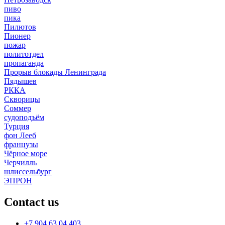
пиво
пика
Пилютов
Пионер
пожар
политотдел
пропаганда
Прорыв блокады Ленинграда
Пядышев
РККА
Скворицы
Соммер
судоподъём
Турция
фон Лееб
французы
Чёрное море
Черчилль
шлиссельбург
ЭПРОН
Contact us
+7 904 63 04 403