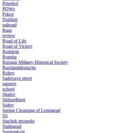
Peterhof
POWs
Pskov
Pushkin
railroad
Raus
review
Road of Life
Road of Victory
Rodstein
Ropsha
Russian Military-Historical Society
Russlanddeutsche
Rzhev
Sadovaya street
sappers
school
Shalov
Shlisselburg
Soltsy
Spring Cleansing of Leningrad
SS
Stachek prospekt
Stalingrad
Summakyla