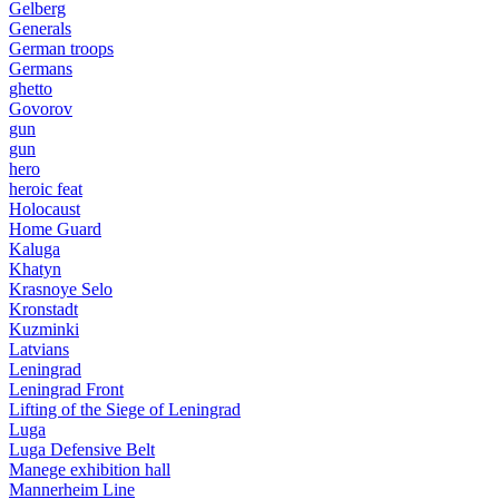
Gelberg
Generals
German troops
Germans
ghetto
Govorov
gun
gun
hero
heroic feat
Holocaust
Home Guard
Kaluga
Khatyn
Krasnoye Selo
Kronstadt
Kuzminki
Latvians
Leningrad
Leningrad Front
Lifting of the Siege of Leningrad
Luga
Luga Defensive Belt
Manege exhibition hall
Mannerheim Line