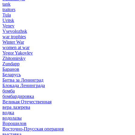
tank
traitors
Tula
Uritsk
Venev
Vsevolozhsk
war trophies
Winter War
women at war
Yegor Yakovlev
Zhitomirsky
Zundapp
Баранов
Беларусь
Битва за Ленинград
Блокада Ленинграда
бомба
бомбардировка
Великая Отечественная
вера лазерева
водка
водолазы
Ворошилов
Восточно-Прусская операция
выставка