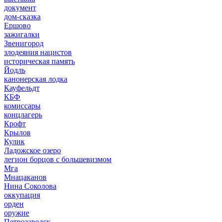
документ
дом-сказка
Ершово
зажигалки
Звенигород
злодеяния нацистов
историческая память
Йодль
канонерская лодка
Кауфельдт
КБФ
комиссары
концлагерь
Крофт
Крылов
Кулик
Ладожское озеро
легион борцов с большевизмом
Мга
Мнацаканов
Нина Соколова
оккупация
орден
оружие
Петрозаводск