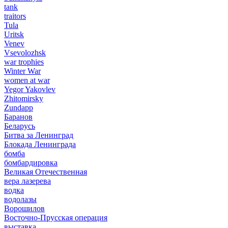
tank
traitors
Tula
Uritsk
Venev
Vsevolozhsk
war trophies
Winter War
women at war
Yegor Yakovlev
Zhitomirsky
Zundapp
Баранов
Беларусь
Битва за Ленинград
Блокада Ленинграда
бомба
бомбардировка
Великая Отечественная
вера лазерева
водка
водолазы
Ворошилов
Восточно-Прусская операция
выставка