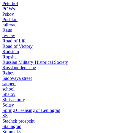
Peterhof
POWs
Pskov
Pushkin
railroad
Raus
review
Road of Life
Road of Victory
Rodstein
Ropsha
Russian Military-Historical Society
Russlanddeutsche
Rzhev
Sadovaya street
sappers
school
Shalov
Shlisselburg
Soltsy
Spring Cleansing of Leningrad
SS
Stachek prospekt
Stalingrad
Summakyla