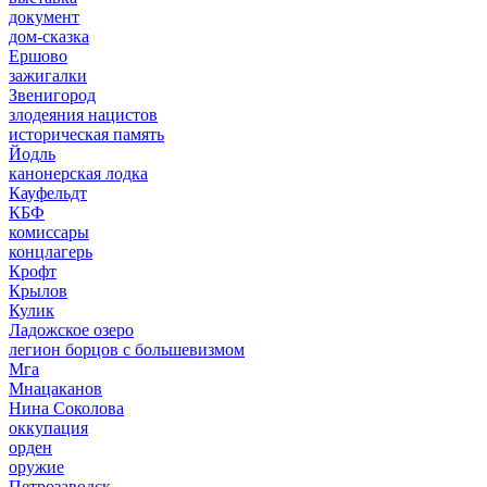
документ
дом-сказка
Ершово
зажигалки
Звенигород
злодеяния нацистов
историческая память
Йодль
канонерская лодка
Кауфельдт
КБФ
комиссары
концлагерь
Крофт
Крылов
Кулик
Ладожское озеро
легион борцов с большевизмом
Мга
Мнацаканов
Нина Соколова
оккупация
орден
оружие
Петрозаводск