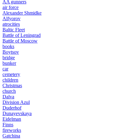
AA gunners
air force
Alexander Shmidke
Alfyorov
atrocities
Baltic Fleet
Battle of Leningrad
Battle of Moscow
books
Boytsov
bridge
bunker
car
cemetery
children
Christmas
church
Dalva
Division Azul
Duderhof
Dunayevskaya
Eidelman
Finns
fireworks
Gatchina