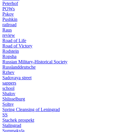
Peterhof
POWs
Pskov
Pushkin
railroad
Raus
review
Road of Life
Road of Victory
Rodstein
Ropsha
Russian Military-Historical Society
Russlanddeutsche
Rzhev
Sadovaya street
sappers
school
Shalov
Shlisselburg
Soltsy
Spring Cleansing of Leningrad
SS
Stachek prospekt
Stalingrad
Summakyla