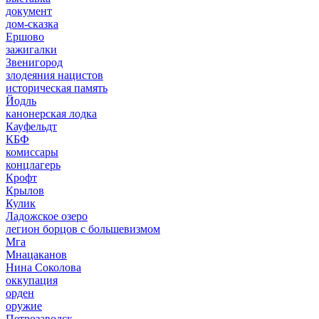
документ
дом-сказка
Ершово
зажигалки
Звенигород
злодеяния нацистов
историческая память
Йодль
канонерская лодка
Кауфельдт
КБФ
комиссары
концлагерь
Крофт
Крылов
Кулик
Ладожское озеро
легион борцов с большевизмом
Мга
Мнацаканов
Нина Соколова
оккупация
орден
оружие
Петрозаводск