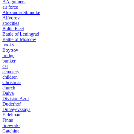
AA gunners
air force
Alexander Shmidke
Alfyorov
atrocities
Baltic Fleet
Battle of Leningrad
Battle of Moscow
books
Boytsov
bridge
bunker
car
cemetery
children
Christmas
church
Dalva
Division Azul
Duderhof
Dunayevskaya
Eidelman
Finns
fireworks
Gatchina