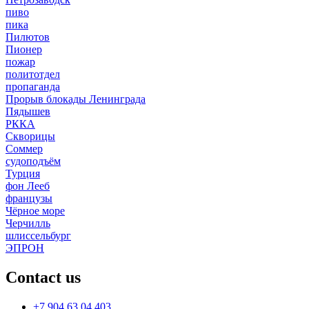
пиво
пика
Пилютов
Пионер
пожар
политотдел
пропаганда
Прорыв блокады Ленинграда
Пядышев
РККА
Скворицы
Соммер
судоподъём
Турция
фон Лееб
французы
Чёрное море
Черчилль
шлиссельбург
ЭПРОН
Contact us
+7 904 63 04 403