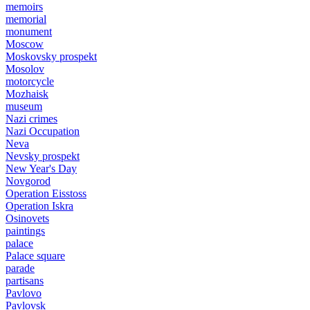
memoirs
memorial
monument
Moscow
Moskovsky prospekt
Mosolov
motorcycle
Mozhaisk
museum
Nazi crimes
Nazi Occupation
Neva
Nevsky prospekt
New Year's Day
Novgorod
Operation Eisstoss
Operation Iskra
Osinovets
paintings
palace
Palace square
parade
partisans
Pavlovo
Pavlovsk