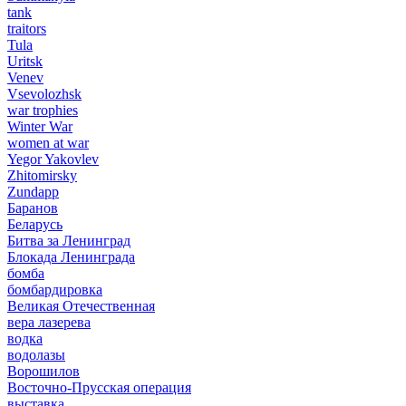
tank
traitors
Tula
Uritsk
Venev
Vsevolozhsk
war trophies
Winter War
women at war
Yegor Yakovlev
Zhitomirsky
Zundapp
Баранов
Беларусь
Битва за Ленинград
Блокада Ленинграда
бомба
бомбардировка
Великая Отечественная
вера лазерева
водка
водолазы
Ворошилов
Восточно-Прусская операция
выставка