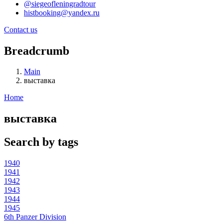
@siegeofleningradtour
histbooking@yandex.ru
Contact us
Breadcrumb
Main
выставка
Home
выставка
Search by tags
1940
1941
1942
1943
1944
1945
6th Panzer Division