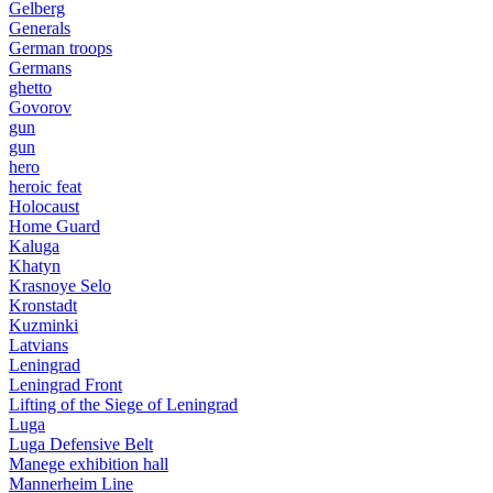
Gelberg
Generals
German troops
Germans
ghetto
Govorov
gun
gun
hero
heroic feat
Holocaust
Home Guard
Kaluga
Khatyn
Krasnoye Selo
Kronstadt
Kuzminki
Latvians
Leningrad
Leningrad Front
Lifting of the Siege of Leningrad
Luga
Luga Defensive Belt
Manege exhibition hall
Mannerheim Line