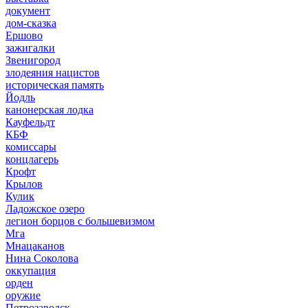
документ
дом-сказка
Ершово
зажигалки
Звенигород
злодеяния нацистов
историческая память
Йодль
канонерская лодка
Кауфельдт
КБФ
комиссары
концлагерь
Крофт
Крылов
Кулик
Ладожское озеро
легион борцов с большевизмом
Мга
Мнацаканов
Нина Соколова
оккупация
орден
оружие
Петрозаводск