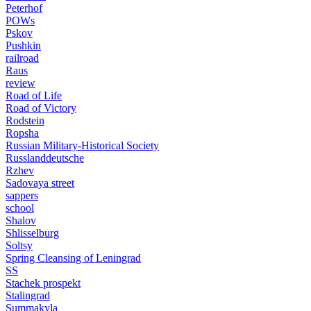
Peterhof
POWs
Pskov
Pushkin
railroad
Raus
review
Road of Life
Road of Victory
Rodstein
Ropsha
Russian Military-Historical Society
Russlanddeutsche
Rzhev
Sadovaya street
sappers
school
Shalov
Shlisselburg
Soltsy
Spring Cleansing of Leningrad
SS
Stachek prospekt
Stalingrad
Summakyla