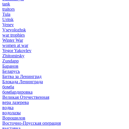
tank
traitors
Tula
Uritsk
Venev
Vsevolozhsk
war trophies
Winter War
women at war
Yegor Yakovlev
Zhitomirsky
Zundapp
Баранов
Беларусь
Битва за Ленинград
Блокада Ленинграда
бомба
бомбардировка
Великая Отечественная
вера лазерева
водка
водолазы
Ворошилов
Восточно-Прусская операция
выставка