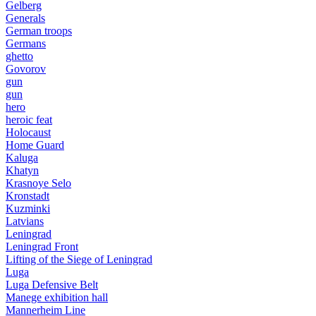
Gelberg
Generals
German troops
Germans
ghetto
Govorov
gun
gun
hero
heroic feat
Holocaust
Home Guard
Kaluga
Khatyn
Krasnoye Selo
Kronstadt
Kuzminki
Latvians
Leningrad
Leningrad Front
Lifting of the Siege of Leningrad
Luga
Luga Defensive Belt
Manege exhibition hall
Mannerheim Line