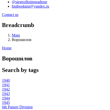
@siegeofleningradtour
histbooking@yandex.ru
Contact us
Breadcrumb
Main
Ворошилов
Home
Ворошилов
Search by tags
1940
1941
1942
1943
1944
1945
6th Panzer Division