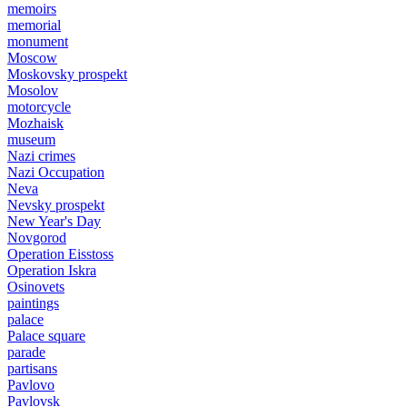
memoirs
memorial
monument
Moscow
Moskovsky prospekt
Mosolov
motorcycle
Mozhaisk
museum
Nazi crimes
Nazi Occupation
Neva
Nevsky prospekt
New Year's Day
Novgorod
Operation Eisstoss
Operation Iskra
Osinovets
paintings
palace
Palace square
parade
partisans
Pavlovo
Pavlovsk