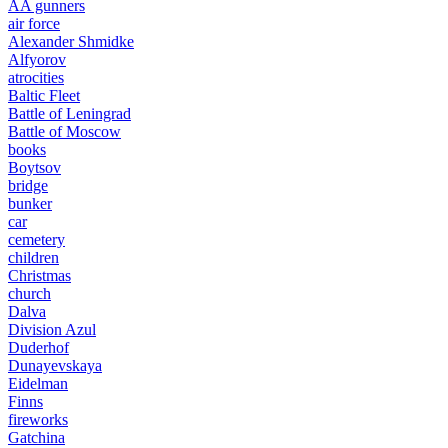
AA gunners
air force
Alexander Shmidke
Alfyorov
atrocities
Baltic Fleet
Battle of Leningrad
Battle of Moscow
books
Boytsov
bridge
bunker
car
cemetery
children
Christmas
church
Dalva
Division Azul
Duderhof
Dunayevskaya
Eidelman
Finns
fireworks
Gatchina