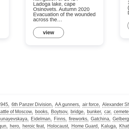
Ladoga lake, cape
Osinovets. Autumn 2020
Evacuation of the wounded
across the…
view
1945
6th Panzer Division
AA gunners
air force
Alexander S
attle of Moscow
books
Boytsov
bridge
bunker
car
cemete
unayevskaya
Eidelman
Finns
fireworks
Gatchina
Gelberg
gun
hero
heroic feat
Holocaust
Home Guard
Kaluga
Khat