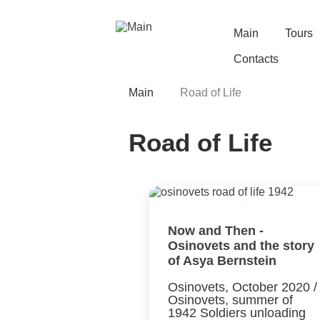
Skip
to
main
Main
Tours
Main
content
Contacts
navigation
Main
Road of Life
Breadcrumb
Road of Life
Now and Then -
Osinovets and the story
of Asya Bernstein
Osinovets, October 2020 /
Osinovets, summer of
1942 Soldiers unloading