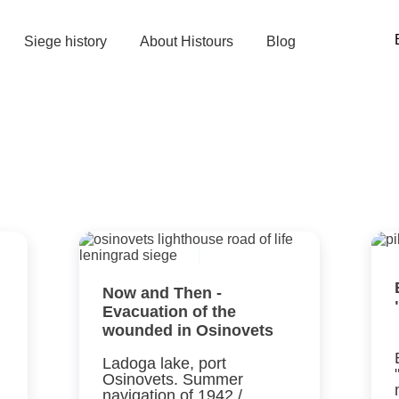
Siege history
About Histours
Blog
Now and Then -
Evacuation of the
wounded in Osinovets
Ladoga lake, port
Osinovets. Summer
navigation of 1942 /