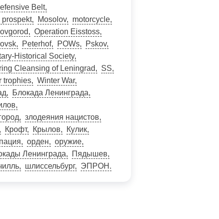
efensive Belt
 prospekt
Mosolov
motorcycle
ovgorod
Operation Eisstoss
lovsk
Peterhof
POWs
Pskov
ary-Historical Society
ring Cleansing of Leningrad
SS
 trophies
Winter War
ад
Блокада Ленинграда
илов
город
злодеяния нацистов
Крофт
Крылов
Кулик
упация
орден
оружие
окады Ленинграда
Пядышев
чилль
шлиссельбург
ЭПРОН