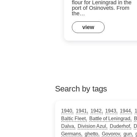
flour for Leningrad in the
port of Osinovets. From
the…
view
Search by tags
1940
1941
1942
1943
1944
Baltic Fleet
Battle of Leningrad
B
Dalva
Division Azul
Duderhof
D
Germans
ghetto
Govorov
gun