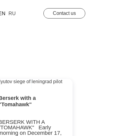
Contact us
EN
RU
Berserk with a
"Tomahawk"
BERSERK WITH A
"TOMAHAWK" Early
morning on December 17,