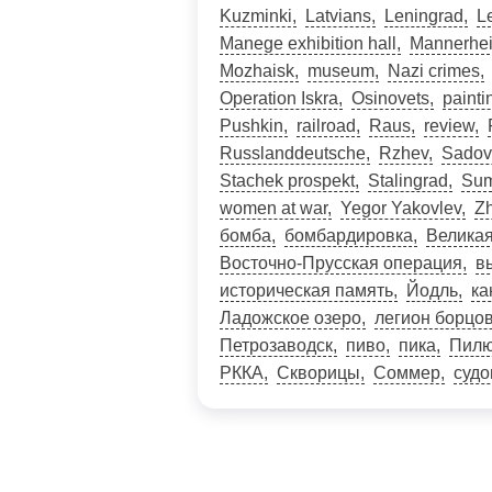
Kuzminki
Latvians
Leningrad
L
Manege exhibition hall
Mannerhei
Mozhaisk
museum
Nazi crimes
Operation Iskra
Osinovets
painti
Pushkin
railroad
Raus
review
Russlanddeutsche
Rzhev
Sadova
Stachek prospekt
Stalingrad
Sum
women at war
Yegor Yakovlev
Zh
бомба
бомбардировка
Великая
Восточно-Прусская операция
в
историческая память
Йодль
ка
Ладожское озеро
легион борцо
Петрозаводск
пиво
пика
Пилю
РККА
Скворицы
Соммер
суд