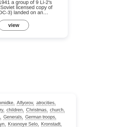
1941 a group of 9 Li-2's
(Soviet licensed copy of
DC-3) landed on an…
view
hmidke
Alfyorov
atrocities
ry
children
Christmas
church
Generals
German troops
yn
Krasnoye Selo
Kronstadt