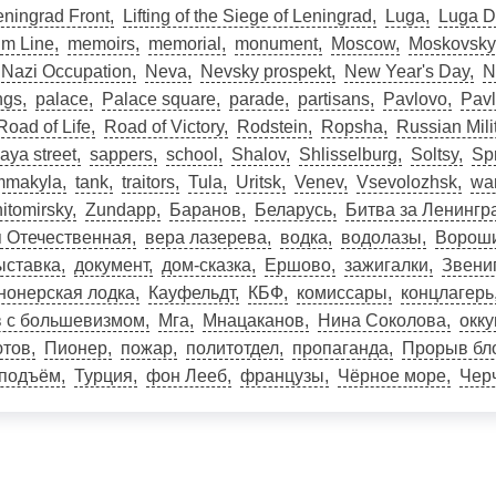
eningrad Front
Lifting of the Siege of Leningrad
Luga
Luga D
m Line
memoirs
memorial
monument
Moscow
Moskovsky
Nazi Occupation
Neva
Nevsky prospekt
New Year's Day
N
ngs
palace
Palace square
parade
partisans
Pavlovo
Pav
Road of Life
Road of Victory
Rodstein
Ropsha
Russian Milit
ya street
sappers
school
Shalov
Shlisselburg
Soltsy
Sp
makyla
tank
traitors
Tula
Uritsk
Venev
Vsevolozhsk
war
itomirsky
Zundapp
Баранов
Беларусь
Битва за Ленингр
 Отечественная
вера лазерева
водка
водолазы
Ворош
ыставка
документ
дом-сказка
Ершово
зажигалки
Звени
нонерская лодка
Кауфельдт
КБФ
комиссары
концлагерь
в с большевизмом
Мга
Мнацаканов
Нина Соколова
окк
тов
Пионер
пожар
политотдел
пропаганда
Прорыв бл
оподъём
Турция
фон Лееб
французы
Чёрное море
Чер