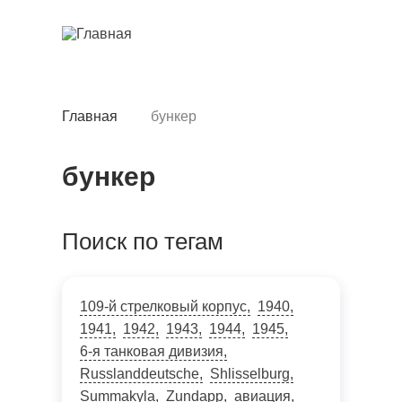
Перейти
к
основному
содержанию
Главная
бункер
Строка
навигации
бункер
Поиск по тегам
109-й стрелковый корпус
1940
1941
1942
1943
1944
1945
6-я танковая дивизия
Russlanddeutsche
Shlisselburg
Summakyla
Zundapp
авиация