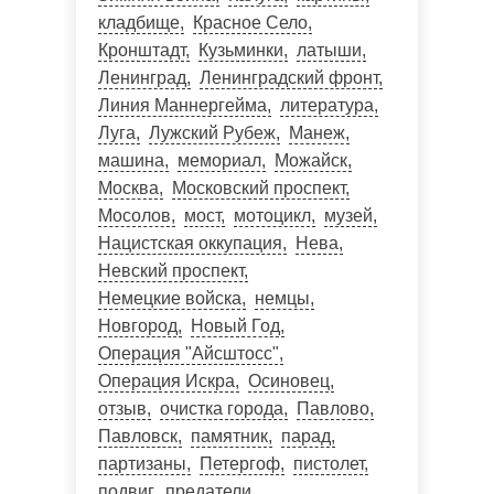
кладбище
Красное Село
Кронштадт
Кузьминки
латыши
Ленинград
Ленинградский фронт
Линия Маннергейма
литература
Луга
Лужский Рубеж
Манеж
машина
мемориал
Можайск
Москва
Московский проспект
Мосолов
мост
мотоцикл
музей
Нацистская оккупация
Нева
Невский проспект
Немецкие войска
немцы
Новгород
Новый Год
Операция "Айсштосс"
Операция Искра
Осиновец
отзыв
очистка города
Павлово
Павловск
памятник
парад
партизаны
Петергоф
пистолет
подвиг
предатели