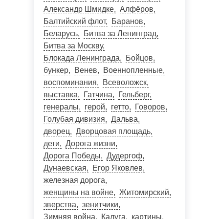
Александр Шмидке
Алфёров
Балтийский флот
Баранов
Беларусь
Битва за Ленинград
Битва за Москву
Блокада Ленинграда
Бойцов
бункер
Венев
Военнопленные
воспоминания
Всеволожск
выставка
Гатчина
Гельберг
генералы
герой
гетто
Говоров
Голубая дивизия
Дальва
дворец
Дворцовая площадь
дети
Дорога жизни
Дорога Победы
Дудергоф
Дунаевская
Егор Яковлев
железная дорога
женщины на войне
Житомирский
зверства
зенитчики
Зимняя война
Калуга
картины