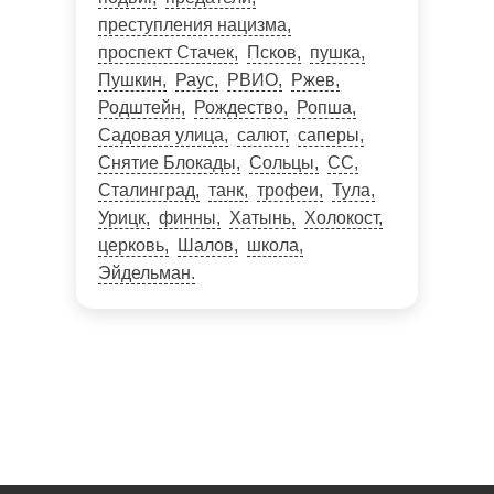
преступления нацизма
проспект Стачек
Псков
пушка
Пушкин
Раус
РВИО
Ржев
Родштейн
Рождество
Ропша
Садовая улица
салют
саперы
Снятие Блокады
Сольцы
СС
Сталинград
танк
трофеи
Тула
Урицк
финны
Хатынь
Холокост
церковь
Шалов
школа
Эйдельман