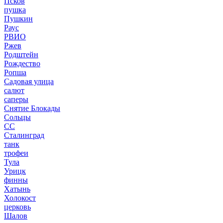
Псков
пушка
Пушкин
Раус
РВИО
Ржев
Родштейн
Рождество
Ропша
Садовая улица
салют
саперы
Снятие Блокады
Сольцы
СС
Сталинград
танк
трофеи
Тула
Урицк
финны
Хатынь
Холокост
церковь
Шалов