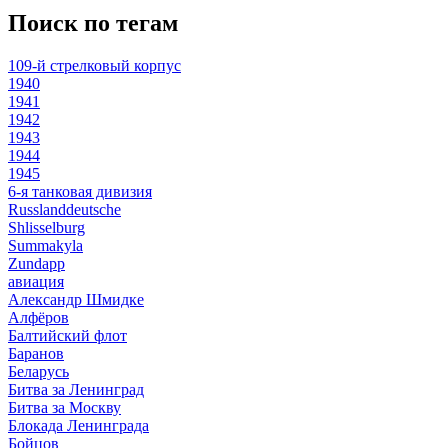
Поиск по тегам
109-й стрелковый корпус
1940
1941
1942
1943
1944
1945
6-я танковая дивизия
Russlanddeutsche
Shlisselburg
Summakyla
Zundapp
авиация
Александр Шмидке
Алфёров
Балтийский флот
Баранов
Беларусь
Битва за Ленинград
Битва за Москву
Блокада Ленинграда
Бойцов