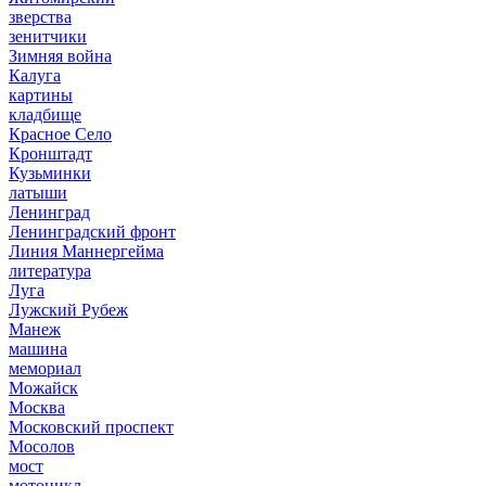
зверства
зенитчики
Зимняя война
Калуга
картины
кладбище
Красное Село
Кронштадт
Кузьминки
латыши
Ленинград
Ленинградский фронт
Линия Маннергейма
литература
Луга
Лужский Рубеж
Манеж
машина
мемориал
Можайск
Москва
Московский проспект
Мосолов
мост
мотоцикл