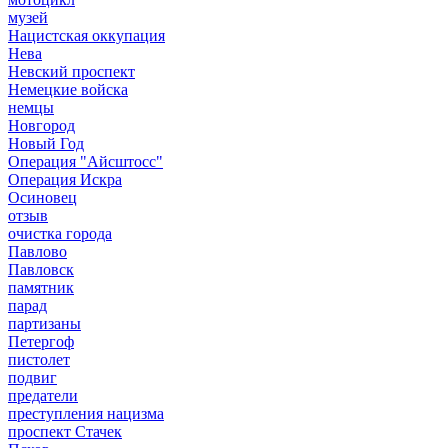
музей
Нацистская оккупация
Нева
Невский проспект
Немецкие войска
немцы
Новгород
Новый Год
Операция "Айсштосс"
Операция Искра
Осиновец
отзыв
очистка города
Павлово
Павловск
памятник
парад
партизаны
Петергоф
пистолет
подвиг
предатели
преступления нацизма
проспект Стачек