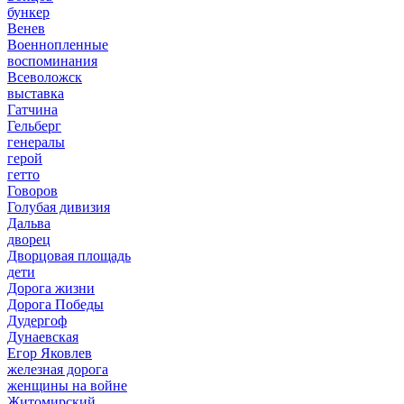
бункер
Венев
Военнопленные
воспоминания
Всеволожск
выставка
Гатчина
Гельберг
генералы
герой
гетто
Говоров
Голубая дивизия
Дальва
дворец
Дворцовая площадь
дети
Дорога жизни
Дорога Победы
Дудергоф
Дунаевская
Егор Яковлев
железная дорога
женщины на войне
Житомирский