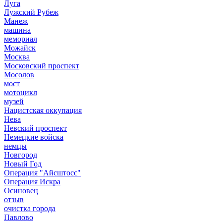
Луга
Лужский Рубеж
Манеж
машина
мемориал
Можайск
Москва
Московский проспект
Мосолов
мост
мотоцикл
музей
Нацистская оккупация
Нева
Невский проспект
Немецкие войска
немцы
Новгород
Новый Год
Операция "Айсштосс"
Операция Искра
Осиновец
отзыв
очистка города
Павлово