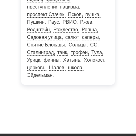
преступления нацизма
проспект Стачек
Псков
пушка
Пушкин
Раус
РВИО
Ржев
Родштейн
Рождество
Ропша
Садовая улица
салют
саперы
Снятие Блокады
Сольцы
СС
Сталинград
танк
трофеи
Тула
Урицк
финны
Хатынь
Холокост
церковь
Шалов
школа
Эйдельман