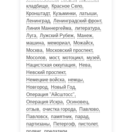
кладбище
Красное Село
Кронштадт
Кузьминки
латыши
Ленинград
Ленинградский фронт
Линия Маннергейма
литература
Луга
Лужский Рубеж
Манеж
машина
мемориал
Можайск
Москва
Московский проспект
Мосолов
мост
мотоцикл
музей
Нацистская оккупация
Нева
Невский проспект
Немецкие войска
немцы
Новгород
Новый Год
Операция "Айсштосс"
Операция Искра
Осиновец
отзыв
очистка города
Павлово
Павловск
памятник
парад
партизаны
Петергоф
пистолет
подвиг
предатели