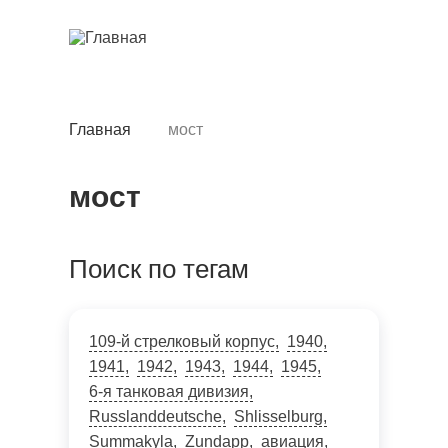
Перейти
к
основному
содержанию
Главная
мост
Строка
навигации
мост
Поиск по тегам
109-й стрелковый корпус
1940
1941
1942
1943
1944
1945
6-я танковая дивизия
Russlanddeutsche
Shlisselburg
Summakyla
Zundapp
авиация