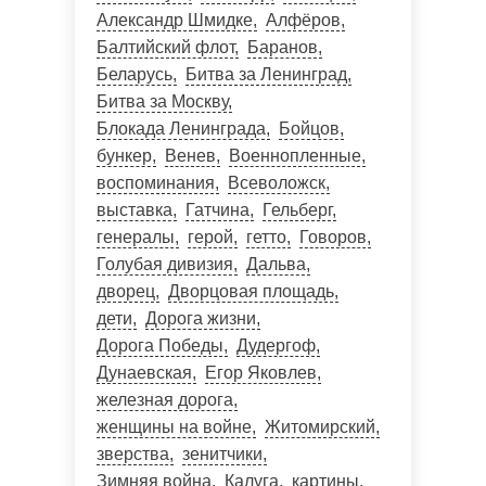
Александр Шмидке
Алфёров
Балтийский флот
Баранов
Беларусь
Битва за Ленинград
Битва за Москву
Блокада Ленинграда
Бойцов
бункер
Венев
Военнопленные
воспоминания
Всеволожск
выставка
Гатчина
Гельберг
генералы
герой
гетто
Говоров
Голубая дивизия
Дальва
дворец
Дворцовая площадь
дети
Дорога жизни
Дорога Победы
Дудергоф
Дунаевская
Егор Яковлев
железная дорога
женщины на войне
Житомирский
зверства
зенитчики
Зимняя война
Калуга
картины