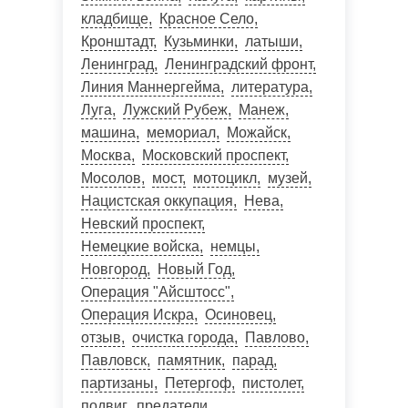
кладбище
Красное Село
Кронштадт
Кузьминки
латыши
Ленинград
Ленинградский фронт
Линия Маннергейма
литература
Луга
Лужский Рубеж
Манеж
машина
мемориал
Можайск
Москва
Московский проспект
Мосолов
мост
мотоцикл
музей
Нацистская оккупация
Нева
Невский проспект
Немецкие войска
немцы
Новгород
Новый Год
Операция "Айсштосс"
Операция Искра
Осиновец
отзыв
очистка города
Павлово
Павловск
памятник
парад
партизаны
Петергоф
пистолет
подвиг
предатели