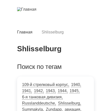
Перейти
к
основному
содержанию
Главная
Shlisselburg
Строка
навигации
Shlisselburg
Поиск по тегам
109-й стрелковый корпус
1940
1941
1942
1943
1944
1945
6-я танковая дивизия
Russlanddeutsche
Shlisselburg
Summakyla
Zundapp
авиация