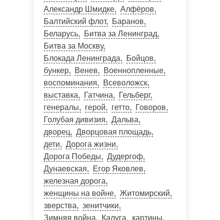
Александр Шмидке
Алфёров
Балтийский флот
Баранов
Беларусь
Битва за Ленинград
Битва за Москву
Блокада Ленинграда
Бойцов
бункер
Венев
Военнопленные
воспоминания
Всеволожск
выставка
Гатчина
Гельберг
генералы
герой
гетто
Говоров
Голубая дивизия
Дальва
дворец
Дворцовая площадь
дети
Дорога жизни
Дорога Победы
Дудергоф
Дунаевская
Егор Яковлев
железная дорога
женщины на войне
Житомирский
зверства
зенитчики
Зимняя война
Калуга
картины