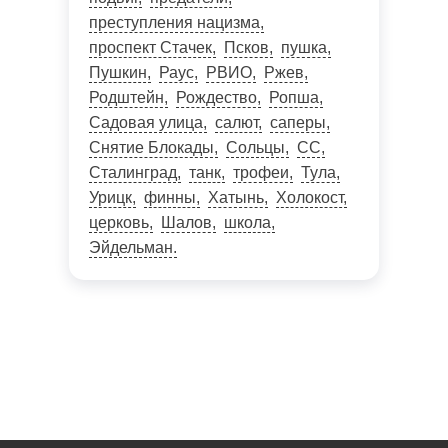
преступления нацизма
проспект Стачек
Псков
пушка
Пушкин
Раус
РВИО
Ржев
Родштейн
Рождество
Ропша
Садовая улица
салют
саперы
Снятие Блокады
Сольцы
СС
Сталинград
танк
трофеи
Тула
Урицк
финны
Хатынь
Холокост
церковь
Шалов
школа
Эйдельман