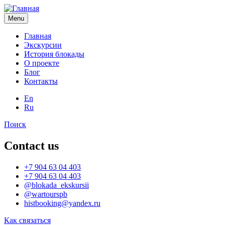
Перейти
к
Menu
основному
содержанию
Главная
Экскурсии
Main
История блокады
navigation
О проекте
Блог
Контакты
En
Ru
Поиск
Contact us
+7 904 63 04 403
+7 904 63 04 403
@blokada_ekskursii
@wartourspb
histbooking@yandex.ru
Как связаться