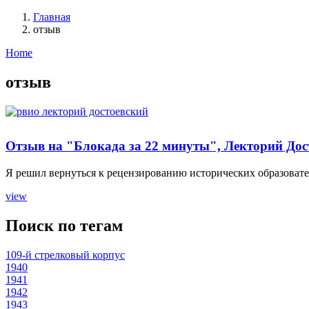
Главная
отзыв
Строка
навигации
Home
отзыв
Отзыв на "Блокада за 22 минуты", Лекторий Дос
Я решил вернуться к рецензированию исторических образовател
view
Поиск по тегам
109-й стрелковый корпус
1940
1941
1942
1943