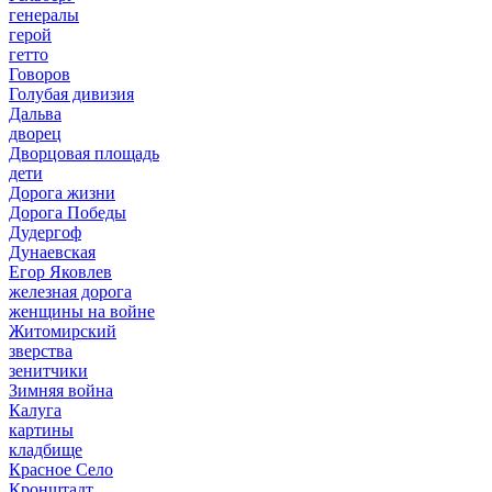
генералы
герой
гетто
Говоров
Голубая дивизия
Дальва
дворец
Дворцовая площадь
дети
Дорога жизни
Дорога Победы
Дудергоф
Дунаевская
Егор Яковлев
железная дорога
женщины на войне
Житомирский
зверства
зенитчики
Зимняя война
Калуга
картины
кладбище
Красное Село
Кронштадт