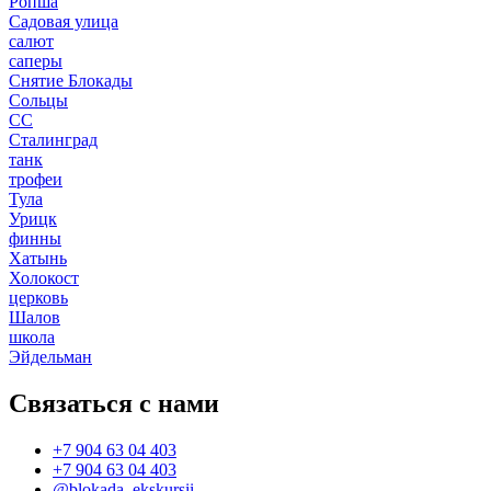
Ропша
Садовая улица
салют
саперы
Снятие Блокады
Сольцы
СС
Сталинград
танк
трофеи
Тула
Урицк
финны
Хатынь
Холокост
церковь
Шалов
школа
Эйдельман
Связаться с нами
+7 904 63 04 403
+7 904 63 04 403
@blokada_ekskursii