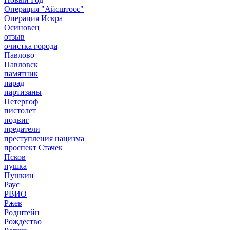
Операция "Айсштосс"
Операция Искра
Осиновец
отзыв
очистка города
Павлово
Павловск
памятник
парад
партизаны
Петергоф
пистолет
подвиг
предатели
преступления нацизма
проспект Стачек
Псков
пушка
Пушкин
Раус
РВИО
Ржев
Родштейн
Рождество