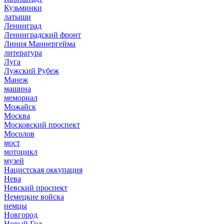
Кузьминки
латыши
Ленинград
Ленинградский фронт
Линия Маннергейма
литература
Луга
Лужский Рубеж
Манеж
машина
мемориал
Можайск
Москва
Московский проспект
Мосолов
мост
мотоцикл
музей
Нацистская оккупация
Нева
Невский проспект
Немецкие войска
немцы
Новгород
Новый Год