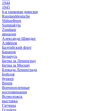
1944
1945
6-я танковая дивизия
Russlanddeutsche
Shlisselburg
Summakyla
Zundapp
авиация
Александр Шмидке
Алфёров
Балтийский флот
Баранов
Беларусь
Битва за Ленинград
Битва за Москву
Блокада Ленинграда
Бойцов
бункер
Венев
Военнопленные
воспоминания
Всеволожск
выставка
Гатчина
Гельберг