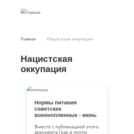
Перейти
к
основному
содержанию
Главная
Нацистская оккупация
Строка
навигации
Нацистская
оккупация
Нормы питания
советских
военнопленных - июнь
1942 года
Вместе с публикацией этого
документа (как и почти