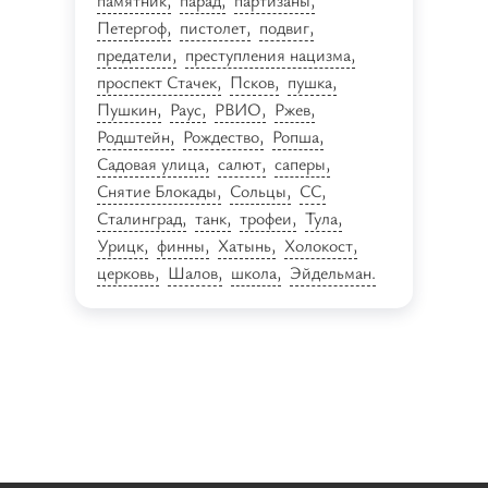
памятник
парад
партизаны
Петергоф
пистолет
подвиг
предатели
преступления нацизма
проспект Стачек
Псков
пушка
Пушкин
Раус
РВИО
Ржев
Родштейн
Рождество
Ропша
Садовая улица
салют
саперы
Снятие Блокады
Сольцы
СС
Сталинград
танк
трофеи
Тула
Урицк
финны
Хатынь
Холокост
церковь
Шалов
школа
Эйдельман