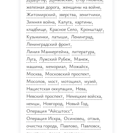
железная дорога
женщины на войне
Житомирский
зверства
зенитчики
Зимняя война
Калуга
картины
кладбище
Красное Село
Кронштадт
Кузьминки
латыши
Ленинград
Ленинградский фронт
Линия Маннергейма
литература
Луга
Лужский Рубеж
Манеж
машина
мемориал
Можайск
Москва
Московский проспект
Мосолов
мост
мотоцикл
музей
Нацистская оккупация
Нева
Невский проспект
Немецкие войска
немцы
Новгород
Новый Год
Операция "Айсштосс"
Операция Искра
Осиновец
отзыв
очистка города
Павлово
Павловск