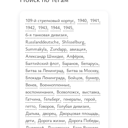
109-й стрелковый корпус
1940
1941
1942
1943
1944
1945
6-я танковая дивизия
Russlanddeutsche
Shlisselburg
Summakyla
Zundapp
авиация
Александр Шмидке
Алфёров
Балтийский флот
Баранов
Беларусь
Битва за Ленинград
Битва за Москву
Блокада Ленинграда
Бойцов
бункер
Венев
Военнопленные
воспоминания
Всеволожск
выставка
Гатчина
Гельберг
генералы
герой
гетто
Говоров
Голубая дивизия
Дальва
дворец
Дворцовая площадь
дети
Дорога жизни
Дорога Победы
Дудергоф
Дунаевская
Егор Яковлев