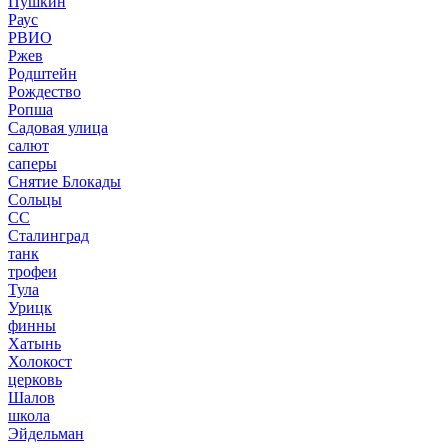
Пушкин
Раус
РВИО
Ржев
Родштейн
Рождество
Ропша
Садовая улица
салют
саперы
Снятие Блокады
Сольцы
СС
Сталинград
танк
трофеи
Тула
Урицк
финны
Хатынь
Холокост
церковь
Шалов
школа
Эйдельман