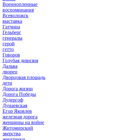
Военнопленные
воспоминания
Всеволожск
выставка
Гатчина
Гельберг
генералы
герой
гетто
Говоров
Голубая дивизия
Дальва
дворец
Дворцовая площадь
дети
Дорога жизни
Дорога Победы
Дудергоф
Дунаевская
Егор Яковлев
железная дорога
женщины на войне
Житомирский
зверства
зенитчики