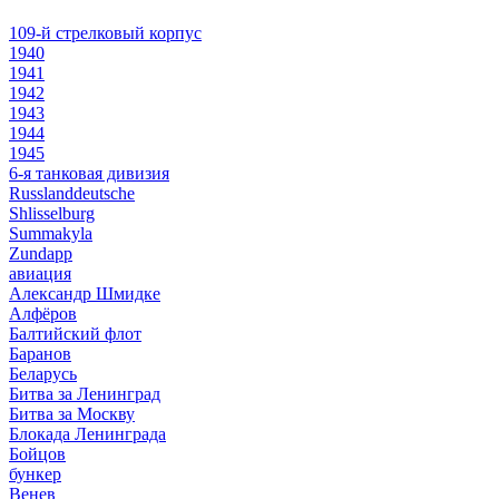
109-й стрелковый корпус
1940
1941
1942
1943
1944
1945
6-я танковая дивизия
Russlanddeutsche
Shlisselburg
Summakyla
Zundapp
авиация
Александр Шмидке
Алфёров
Балтийский флот
Баранов
Беларусь
Битва за Ленинград
Битва за Москву
Блокада Ленинграда
Бойцов
бункер
Венев