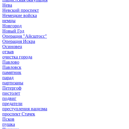
Нева
Невский проспект
Немецкие войска
немцы
Новгород
Новый Год
Операция "Айсштосс"
Операция Искра
Осиновец
отзыв
очистка города
Павлово
Павловск
памятник
парад
партизаны
Петергоф
пистолет
подвиг
предатели
преступления нацизма
проспект Стачек
Псков
пушка