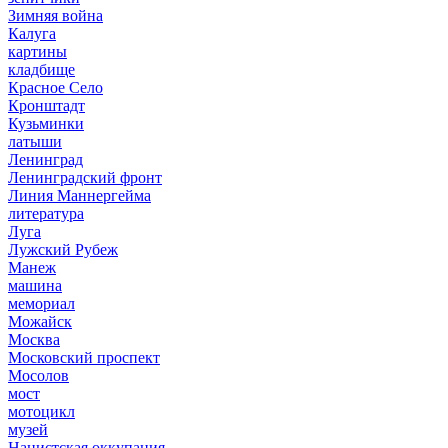
Зимняя война
Калуга
картины
кладбище
Красное Село
Кронштадт
Кузьминки
латыши
Ленинград
Ленинградский фронт
Линия Маннергейма
литература
Луга
Лужский Рубеж
Манеж
машина
мемориал
Можайск
Москва
Московский проспект
Мосолов
мост
мотоцикл
музей
Нацистская оккупация