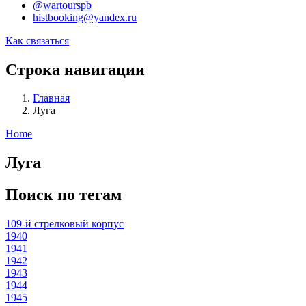
@wartourspb
histbooking@yandex.ru
Как связаться
Строка навигации
Главная
Луга
Home
Луга
Поиск по тегам
109-й стрелковый корпус
1940
1941
1942
1943
1944
1945