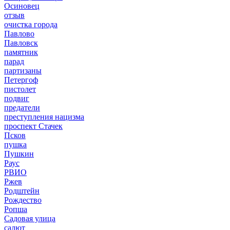
Осиновец
отзыв
очистка города
Павлово
Павловск
памятник
парад
партизаны
Петергоф
пистолет
подвиг
предатели
преступления нацизма
проспект Стачек
Псков
пушка
Пушкин
Раус
РВИО
Ржев
Родштейн
Рождество
Ропша
Садовая улица
салют