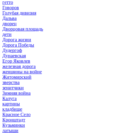
гетто
Говоров
Голубая дивизия
Дальва
дворец
Дворцовая площадь
дети
Дорога жизни
Дорога Победы
Дудергоф
Дунаевская
Егор Яковлев
железная дорога
женщины на войне
Житомирский
зверства
зенитчики
Зимняя война
Калуга
картины
кладбище
Красное Село
Кронштадт
Кузьминки
латыши