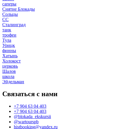
саперы
Снятие Блокады
Сольцы
СС
Сталинград
танк
трофеи
Тула
Урицк
финны
Хатынь
Холокост
церковь
Шалов
школа
Эйдельман
Связаться с нами
+7 904 63 04 403
+7 904 63 04 403
@blokada_ekskursii
@wartourspb
histbooking@yandex.ru