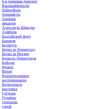
6-я танковая дивизия
Russlanddeutsche
Shlisselburg
Summakyla
Zundapp
авиация
Александр Шмидке
Алфёров
Балтийский флот
Баранов
Беларусь
Битва за Ленинград
Битва за Москву
Блокада Ленинграда
Бойцов
бункер
Венев
Военнопленные
воспоминания
Всеволожск
выставка
Гатчина
Гельберг
генералы
герой