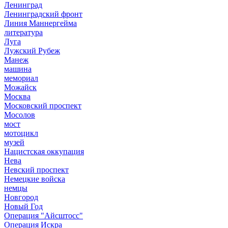
Ленинград
Ленинградский фронт
Линия Маннергейма
литература
Луга
Лужский Рубеж
Манеж
машина
мемориал
Можайск
Москва
Московский проспект
Мосолов
мост
мотоцикл
музей
Нацистская оккупация
Нева
Невский проспект
Немецкие войска
немцы
Новгород
Новый Год
Операция "Айсштосс"
Операция Искра