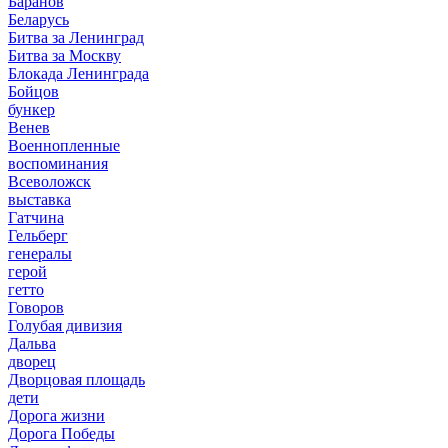
Баранов
Беларусь
Битва за Ленинград
Битва за Москву
Блокада Ленинграда
Бойцов
бункер
Венев
Военнопленные
воспоминания
Всеволожск
выставка
Гатчина
Гельберг
генералы
герой
гетто
Говоров
Голубая дивизия
Дальва
дворец
Дворцовая площадь
дети
Дорога жизни
Дорога Победы