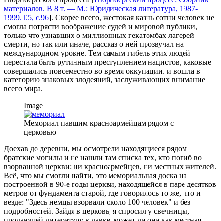
материалов. В 8 т. — М.: Юридическая литература, 1987-
1999.Т.5, с.96
]. Скорее всего, жестокая казнь сотни человек не
смогла потрясти воображение судей и мировой публики,
только что узнавших о миллионных гекатомбах лагерей
смерти, но так или иначе, рассказ о ней прозвучал на
международном уровне. Тем самым гибель этих людей
перестала быть рутинным преступлением нацистов, каковые
совершались повсеместно во время оккупации, и вошла в
категорию знаковых злодеяний, заслуживающих внимание
всего мира.
Image
Мемориал павшим красноармейцам рядом с
церковью
Доехав до деревни, мы осмотрели находящиеся рядом
братские могилы и не нашли там списка тех, кто погиб во
взорванной церкви: ни красноармейцев, ни местных жителей.
Всё, что мы смогли найти, это мемориальная доска на
построенной в 90-е годы церкви, находящейся в паре десятков
метров от фундамента старой, где говорилось то же, что и
везде: "Здесь немцы взорвали около 100 человек" и без
подробностей. Зайдя в церковь, я спросил у свечницы,
продающей литературу в лавке, может ли она как местная