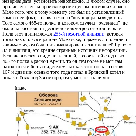
неверная дата, установить невозможно. В любом случае, оно
проливает свет на происхождение цифры погибших людей.
Мало того, что к тому моменту это был не установленный
комиссией факт, а слова некоего "командира разведвзвода".
Того самого 465-го полка, в котором служил "очевидец", не
было на расстоянии десятков километров от этой церкви.
Полк этот принадлежал
255-й пехотной дивизии
, которая
тогда находилась в районе Можайска, и даже если пленный
каким-то чудом был прикомандирован к занимавшей Ершово
87-й дивизии, это крайне странный источник информации.
Если же имелся в виду не пленный, а советский солдат из
465-го полка Красной Армии, то он тем более не мог там
находиться и быть свидетелем, так как этот полк в составе
167-й дивизии осенью того года попал в Брянский котёл и
никак в боях под Звенигородом участвовать не мог.
Image