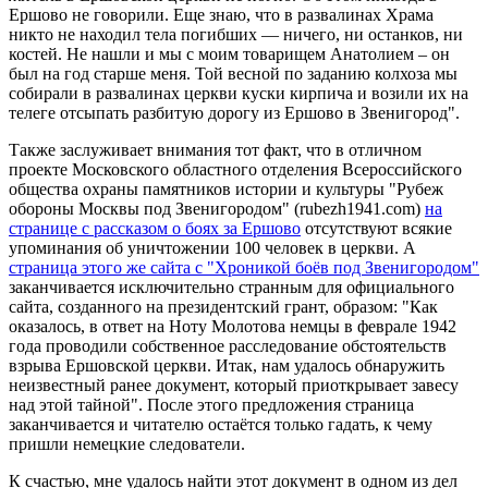
Ершово не говорили. Еще знаю, что в развалинах Храма
никто не находил тела погибших — ничего, ни останков, ни
костей. Не нашли и мы с моим товарищем Анатолием – он
был на год старше меня. Той весной по заданию колхоза мы
собирали в развалинах церкви куски кирпича и возили их на
телеге отсыпать разбитую дорогу из Ершово в Звенигород".
Также заслуживает внимания тот факт, что в отличном
проекте Московского областного отделения Всероссийского
общества охраны памятников истории и культуры "Рубеж
обороны Москвы под Звенигородом" (rubezh1941.com)
на
странице с рассказом о боях за Ершово
отсутствуют всякие
упоминания об уничтожении 100 человек в церкви. А
страница этого же сайта с "Хроникой боёв под Звенигородом"
заканчивается исключительно странным для официального
сайта, созданного на президентский грант, образом: "Как
оказалось, в ответ на Ноту Молотова немцы в феврале 1942
года проводили собственное расследование обстоятельств
взрыва Ершовской церкви. Итак, нам удалось обнаружить
неизвестный ранее документ, который приоткрывает завесу
над этой тайной". После этого предложения страница
заканчивается и читателю остаётся только гадать, к чему
пришли немецкие следователи.
К счастью, мне удалось найти этот документ в одном из дел