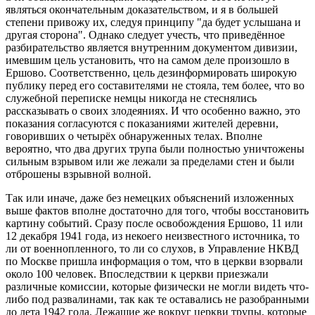
являться окончательным доказательством, и я в большей
степени привожу их, следуя принципу "да будет услышана и
другая сторона". Однако следует учесть, что приведённое
разбирательство является внутренним документом дивизии,
имевшим цель установить, что на самом деле произошло в
Ершово. Соответственно, цель дезинформировать широкую
публику перед его составителями не стояла, тем более, что во
служебной переписке немцы никогда не стеснялись
рассказывать о своих злодеяниях. И что особенно важно, это
показания согласуются с показаниями жителей деревни,
говоривших о четырёх обнаруженных телах. Вполне
вероятно, что два других трупа были полностью уничтожены
сильным взрывом или же лежали за пределами стен и были
отброшены взрывной волной.
Так или иначе, даже без немецких объяснений изложенных
выше фактов вполне достаточно для того, чтобы восстановить
картину событий. Сразу после освобождения Ершово, 11 или
12 декабря 1941 года, из некоего неизвестного источника, то
ли от военнопленного, то ли со слухов, в Управление НКВД
по Москве пришла информация о том, что в церкви взорвали
около 100 человек. Впоследствии к церкви приезжали
различные комиссии, которые физически не могли видеть что-
либо под развалинами, так как те оставались не разобранными
до лета 1942 года. Лежащие же вокруг церкви трупы, которые