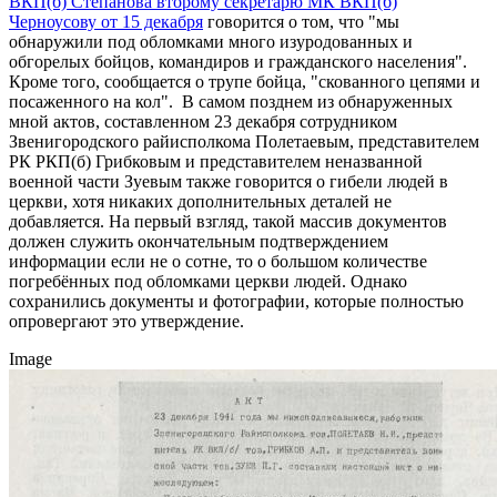
ВКП(б) Степанова второму секретарю МК ВКП(б)
Черноусову от 15 декабря
говорится о том, что "мы
обнаружили под обломками много изуродованных и
обгорелых бойцов, командиров и гражданского населения".
Кроме того, сообщается о трупе бойца, "скованного цепями и
посаженного на кол". В самом позднем из обнаруженных
мной актов, составленном 23 декабря сотрудником
Звенигородского райисполкома Полетаевым, представителем
РК РКП(б) Грибковым и представителем неназванной
военной части Зуевым также говорится о гибели людей в
церкви, хотя никаких дополнительных деталей не
добавляется. На первый взгляд, такой массив документов
должен служить окончательным подтверждением
информации если не о сотне, то о большом количестве
погребённых под обломками церкви людей. Однако
сохранились документы и фотографии, которые полностью
опровергают это утверждение.
Image