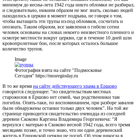
минимум до весны-лета 1942 года никто обломки не разбирал,
и следовательно, никоим образом не мог знать, сколько людей
находилось в церкви в момент подрыва, не говоря о том,
чтобы вытащить эти трупы из-под обломков, сосчитать и
опознать. Таким образом, все заявления о гибели сотни
человек основаны на словах некоего неизвестного пленного и
осмотре местности вокруг церкви, где в течение 10 дней шли
кровопролитные бои, после которых осталось большое
количество трупов.
Image
Фотография взята на сайте "Подмосковье
Сегодня" https://mosregtoday.ru
В то же время
на сайте действующего храма в Ершово
говорится следующее: "по
свидетельствам местных
старожилов в Ершово нет семей, чьи родственники там
погибли. Опять-таки, по воспоминанием, при разборе завалов
были обнаружены останки только двух человек".
На той же
странице приводится свидетельство очевидца из соседней
деревни Скоково Каргина Владимира Георгиевича: "Я
вернулся с матерью в Скоково весной 1942 года, всего тремя
месяцами позже, и точно знаю, что ни один деревенский
житель в Ершовской церкви не погиб. Об этом никогда в