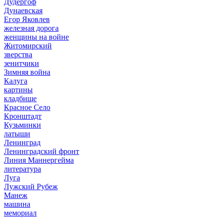
Дудергоф
Дунаевская
Егор Яковлев
железная дорога
женщины на войне
Житомирский
зверства
зенитчики
Зимняя война
Калуга
картины
кладбище
Красное Село
Кронштадт
Кузьминки
латыши
Ленинград
Ленинградский фронт
Линия Маннергейма
литература
Луга
Лужский Рубеж
Манеж
машина
мемориал