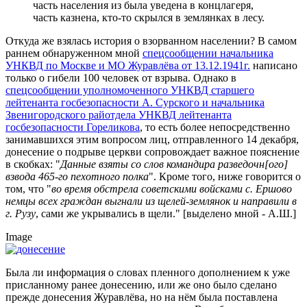
часть населения из была уведена в концлагеря,
часть казнена, кто-то скрылся в землянках в лесу.
Откуда же взялась история о взорванном населении? В самом
раннем обнаруженном мной
спецсообщении начальника
УНКВД по Москве и МО Журавлёва от 13.12.1941г.
написано
только о гибели 100 человек от взрыва. Однако в
спецсообщении уполномоченного УНКВД старшего
лейтенанта госбезопасности А. Сурского и начальника
Звенигородского райотдела УНКВД лейтенанта
госбезопасности Гореликова
, то есть более непосредственно
занимавшихся этим вопросом лиц, отправленного 14 декабря,
донесение о подрыве церкви сопровождает важное пояснение
в скобках: "
Данные взяты со слов командира разведочн[ого]
взвода 465-го пехотного полка
". Кроме того, ниже говорится о
том, что "
во время обстрела советскими войсками с. Ершово
немцы всех граждан выгнали из щелей-землянок и направили в
г. Рузу
, сами же укрывались в щели." [выделено мной - А.Ш.]
Image
Была ли информация о словах пленного дополнением к уже
присланному ранее донесению, или же оно было сделано
прежде донесения Журавлёва, но на нём была поставлена