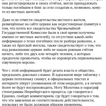
они регистрировали в своих отчётах, могли принадлежать
только погибшим в боях за село солдатам и, возможно, кому-
то из местных жителей.
Даже если отмести свидетельства местного жителя,
размещённые на сайте церкви как недостоверные (памятуя о
том, что почти все свидетельства Чрезвычайной
Государственной Комиссии были в своё время получены
именно от местных жителей), то отсутствие какой-либо
информации о телах погибших после разбора развалин, а
также их братской могилы, также свидетельствует о том, что
под развалинами церкви либо не нашли ровным счётом
ничего, либо тех двух или четырёх человек, о которых
предпочли промолчать, чтобы не опровергать первоначально
озвученную версию.
Что с этой информацией будет делать власть и общество,
предсказать довольно сложно. В идеальном мире табличку с
церкви потихоньку снимут, в официальных текстах в
интернете уберут упоминания об этом инциденте, а в печати
более не будут воспроизводить. Ноту Молотова и параграф
стенограммы Нюрнбергского процесса, где говорится о
Ершово, снабдят комментарием, где будет говориться о том,
что эти заявления не соответствовали действительности,
поскольку не были должным образом проверены.