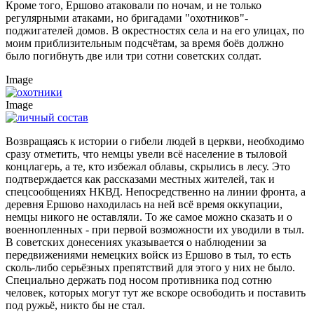
Кроме того, Ершово атаковали по ночам, и не только
регулярными атаками, но бригадами "охотников"-
поджигателей домов. В окрестностях села и на его улицах, по
моим приблизительным подсчётам, за время боёв должно
было погибнуть две или три сотни советских солдат.
Image
Image
Возвращаясь к истории о гибели людей в церкви, необходимо
сразу отметить, что немцы увели всё население в тыловой
концлагерь, а те, кто избежал облавы, скрылись в лесу. Это
подтверждается как рассказами местных жителей, так и
спецсообщениях НКВД. Непосредственно на линии фронта, а
деревня Ершово находилась на ней всё время оккупации,
немцы никого не оставляли. То же самое можно сказать и о
военнопленных - при первой возможности их уводили в тыл.
В советских донесениях указывается о наблюдении за
передвижениями немецких войск из Ершово в тыл, то есть
сколь-либо серьёзных препятствий для этого у них не было.
Специально держать под носом противника под сотню
человек, которых могут тут же вскоре освободить и поставить
под ружьё, никто бы не стал.