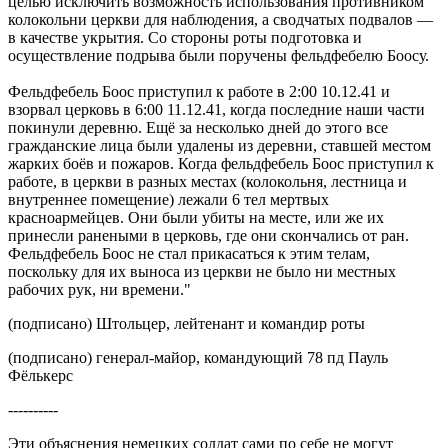
целью исключить возможность использования противником
колокольни церкви для наблюдения, а сводчатых подвалов —
в качестве укрытия. Со стороны роты подготовка и
осуществление подрыва были поручены фельдфебелю Боосу.
Фельдфебель Боос приступил к работе в 2:00 10.12.41 и
взорвал церковь в 6:00 11.12.41, когда последние наши части
покинули деревню. Ещё за несколько дней до этого все
гражданские лица были удалены из деревни, ставшей местом
жарких боёв и пожаров. Когда фельдфебель Боос приступил к
работе, в церкви в разных местах (колокольня, лестница и
внутреннее помещение) лежали 6 тел мертвых
красноармейцев. Они были убиты на месте, или же их
принесли ранеными в церковь, где они скончались от ран.
Фельдфебель Боос не стал прикасаться к этим телам,
поскольку для их выноса из церкви не было ни местных
рабочих рук, ни времени."
(подписано) Штольцер, лейтенант и командир роты
(подписано) генерал-майор, командующий 78 пд Пауль
Фёлькерс
----------
Эти объяснения немецких солдат сами по себе не могут