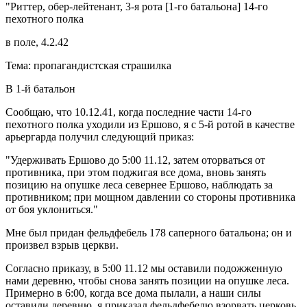
"Риттер, обер-лейтенант, 3-я рота [1-го батальона] 14-го
пехотного полка
в поле, 4.2.42
Тема: пропагандистская страшилка
В 1-й батальон
Сообщаю, что 10.12.41, когда последние части 14-го
пехотного полка уходили из Ершово, я с 5-й ротой в качестве
арьергарда получил следующий приказ:
"Удерживать Ершово до 5:00 11.12, затем оторваться от
противника, при этом поджигая все дома, вновь занять
позицию на опушке леса севернее Ершово, наблюдать за
противником; при мощном давлении со стороны противника
от боя уклониться."
Мне был придан фельдфебель 178 саперного батальона; он и
произвел взрыв церкви.
Согласно приказу, в 5:00 11.12 мы оставили подожженную
нами деревню, чтобы снова занять позиции на опушке леса.
Примерно в 6:00, когда все дома пылали, а наши силы
оставили деревню, я приказал фельдфебелю взорвать церковь.