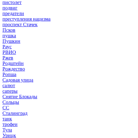
пистолет
подвиг
предатели
преступления нацизма
проспект Стачек
Псков
пушка
Пушкин
Раус
РВИО
Ржев
Родштейн
Рождество
Ропша
Садовая улица
салют
саперы
Снятие Блокады
Сольцы
СС
Сталинград
танк
трофеи
Тула
Урицк