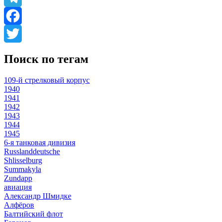
Telegram
Facebook
Twitter
Поиск по тегам
109-й стрелковый корпус
1940
1941
1942
1943
1944
1945
6-я танковая дивизия
Russlanddeutsche
Shlisselburg
Summakyla
Zundapp
авиация
Александр Шмидке
Алфёров
Балтийский флот