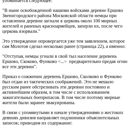
упоминается следующее:
"В ныне освобожденной нашими войсками деревне Ершово
Звенигородского района Московской области немцы при
оставлении деревни загнали в церковь около 100 мирных
жителей и раненых красноармейцев, заперли их, после чего
церковь взорвали."
Это утверждение опровергается уже тем заявлением, которое
сам Молотов сделал несколько ранее (страница 22), а именно:
"Отступая, немцы угнали в свой тыл население деревень
Ершово, Скоково, Функово <...> предварительно предав огню
все эти деревни".
Приказ о сожжении деревень Ершово, Сколково и Функово
был отдан из тактических соображений. Это не мешало
русским ранее обстреливать эти деревни постоянно и
активнейшим образом, в том числе с использованием
зажигательных боеприпасов. В том числе поэтому мирные
жители были заранее эвакуированы.
В связи с упомянутыми в начале утверждениями о жестоких
деяниях дивизия направляет подлинники объяснительных
записок; приводим их содержание: