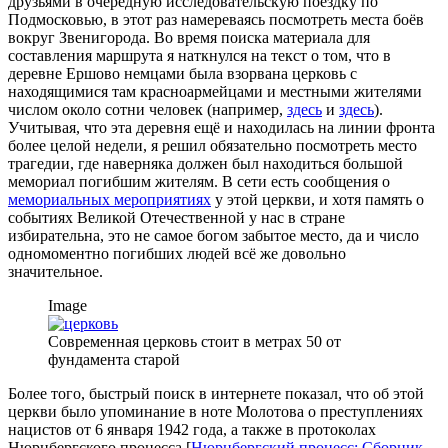
друзьями в очередную исследовательскую поездку по
Подмосковью, в этот раз намереваясь посмотреть места боёв
вокруг Звенигорода. Во время поиска материала для
составления маршрута я наткнулся на текст о том, что в
деревне Ершово немцами была взорвана церковь с
находящимися там красноармейцами и местными жителями
числом около сотни человек (например,
здесь
и
здесь
).
Учитывая, что эта деревня ещё и находилась на линии фронта
более целой недели, я решил обязательно посмотреть место
трагедии, где наверняка должен был находиться большой
мемориал погибшим жителям. В сети есть сообщения о
мемориальных мероприятиях
у этой церкви, и хотя память о
событиях Великой Отечественной у нас в стране
избирательна, это не самое богом забытое место, да и число
одномоментно погибших людей всё же довольно
значительное.
Image
Современная церковь стоит в метрах 50 от
фундамента старой
Более того, быстрый поиск в интернете показал, что об этой
церкви было упоминание в ноте Молотова о преступлениях
нацистов от 6 января 1942 года, а также в протоколах
Нюрнбергского процесса [
Нюрнбергский процесс: Сборник