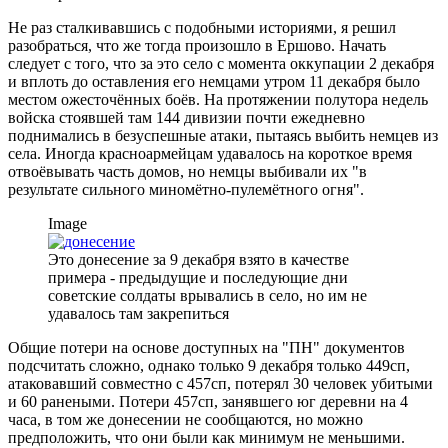
Не раз сталкивавшись с подобными историями, я решил
разобраться, что же тогда произошло в Ершово. Начать
следует с того, что за это село с момента оккупации 2 декабря
и вплоть до оставления его немцами утром 11 декабря было
местом ожесточённых боёв. На протяжении полутора недель
войска стоявшей там 144 дивизии почти ежедневно
поднимались в безуспешные атаки, пытаясь выбить немцев из
села. Иногда красноармейцам удавалось на короткое время
отвоёвывать часть домов, но немцы выбивали их "в
результате сильного миномётно-пулемётного огня".
Image
Это донесение за 9 декабря взято в качестве
примера - предыдущие и последующие дни
советские солдаты врывались в село, но им не
удавалось там закрепиться
Общие потери на основе доступных на "ПН" документов
подсчитать сложно, однако только 9 декабря только 449сп,
атаковавший совместно с 457сп, потерял 30 человек убитыми
и 60 ранеными. Потери 457сп, занявшего юг деревни на 4
часа, в том же донесении не сообщаются, но можно
предположить, что они были как минимум не меньшими.