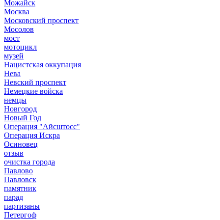
Можайск
Москва
Московский проспект
Мосолов
мост
мотоцикл
музей
Нацистская оккупация
Нева
Невский проспект
Немецкие войска
немцы
Новгород
Новый Год
Операция "Айсштосс"
Операция Искра
Осиновец
отзыв
очистка города
Павлово
Павловск
памятник
парад
партизаны
Петергоф